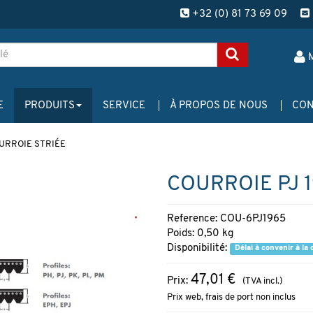
+32 (0) 81 73 69 09
E
PRODUITS
SERVICE
À PROPOS DE NOUS
CON
URROIE STRIÉE
COURROIE PJ 1
Reference: COU-6PJ1965
Poids: 0,50 kg
Disponibilité:
Délai à convenir à l
47,01 €
Prix:
(TVA incl.)
Prix web, frais de port non inclus