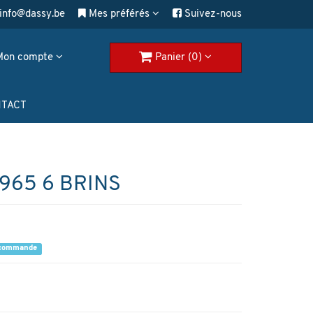
info@dassy.be
Mes préférés
Suivez-nous
Mon compte
Panier (0)
TACT
965 6 BRINS
a commande