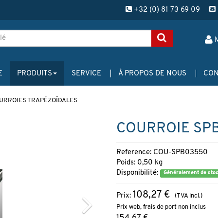
+32 (0) 81 73 69 09
E
PRODUITS
SERVICE
À PROPOS DE NOUS
CON
URROIES TRAPÉZOÏDALES
COURROIE SP
Reference: COU-SPB03550
Poids: 0,50 kg
Disponibilité:
Généralement de sto
108,27 €
Prix:
(TVA incl.)
Prix web, frais de port non inclus
154,67 €