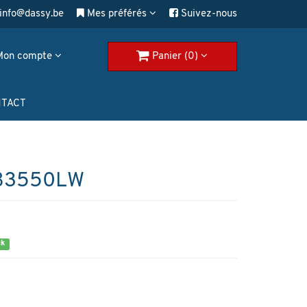
info@dassy.be
Mes préférés
Suivez-nous
Mon compte
Panier (0)
TACT
B3550LW
ck