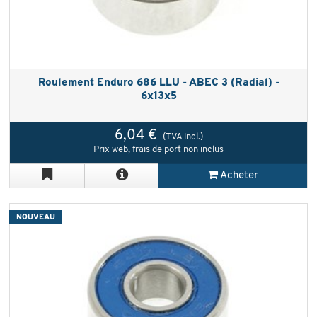
Roulement Enduro 686 LLU - ABEC 3 (Radial) -
6x13x5
6,04 €
(TVA incl.)
Prix web, frais de port non inclus
Acheter
NOUVEAU