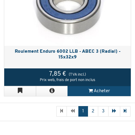
Roulement Enduro 6002 LLB - ABEC 3 (Radial) -
15x32x9
7,85 €
(TVA incl.)
Prix web, frais de port non inclus
Acheter
1
2
3