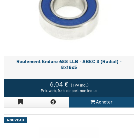
Roulement Enduro 688 LLB - ABEC 3 (Radial) -
8x16x5
6,04 €
(TVA incl.)
Prix web, frais de port non inclus
Acheter
NOUVEAU