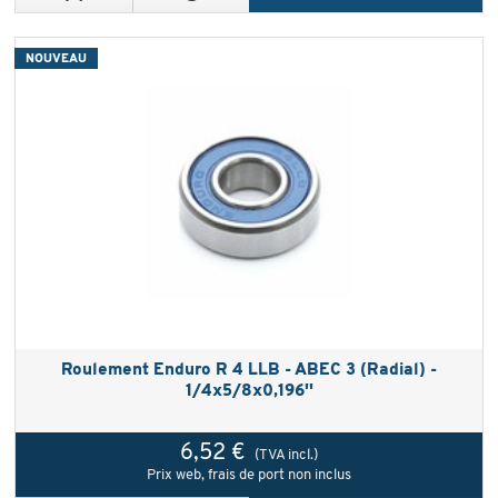
NOUVEAU
Roulement Enduro R 4 LLB - ABEC 3 (Radial) -
1/4x5/8x0,196''
6,52 €
(TVA incl.)
Prix web, frais de port non inclus