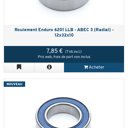
Roulement Enduro 6201 LLB - ABEC 3 (Radial) -
12x32x10
7,85 €
(TVA incl.)
Prix web, frais de port non inclus
Acheter
NOUVEAU