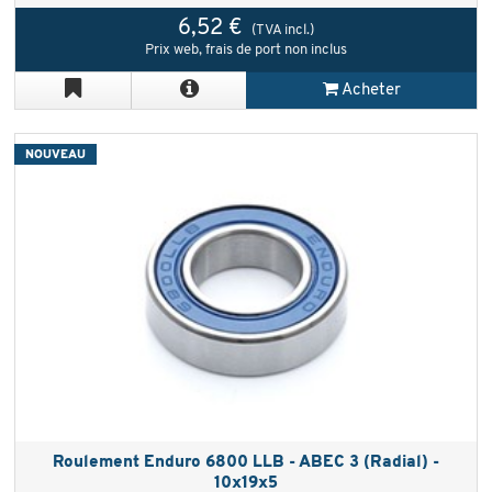
6,52 €
(TVA incl.)
Prix web, frais de port non inclus
Acheter
NOUVEAU
Roulement Enduro 6800 LLB - ABEC 3 (Radial) -
10x19x5