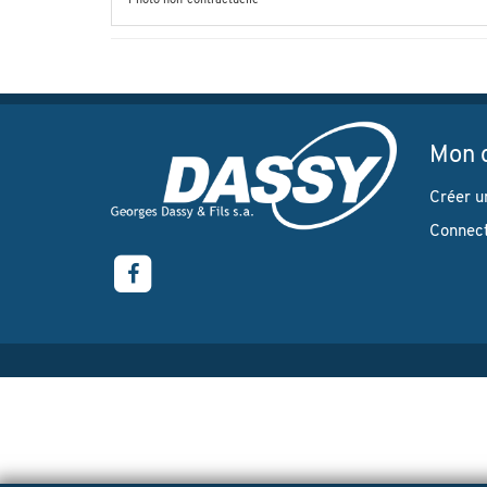
Photo non-contractuelle
Mon 
Créer u
Connec