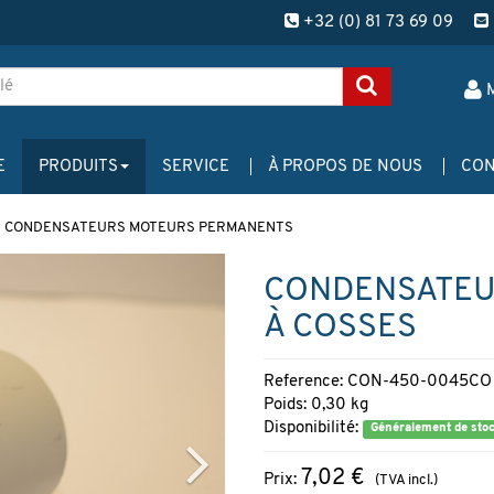
+32 (0) 81 73 69 09
E
PRODUITS
SERVICE
À PROPOS DE NOUS
CON
CONDENSATEURS MOTEURS PERMANENTS
CONDENSATEU
À COSSES
Reference: CON-450-0045CO
Poids: 0,30 kg
Disponibilité:
Généralement de sto
7,02 €
Prix:
(TVA incl.)