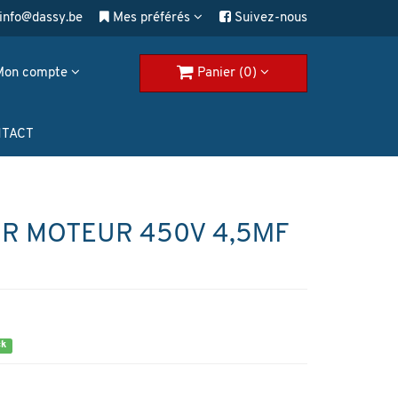
info@dassy.be
Mes préférés
Suivez-nous
Mon compte
Panier (0)
TACT
R MOTEUR 450V 4,5ΜF
ck