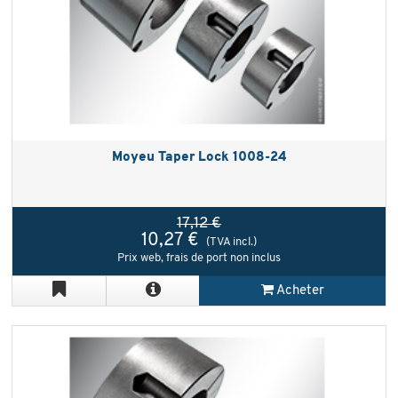
Moyeu Taper Lock 1008-24
17,12 €
10,27 €
(TVA incl.)
Prix web, frais de port non inclus
Acheter