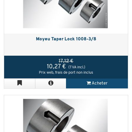
Moyeu Taper Lock 1008-3/8
17,12 €
10,27 €
(TVA incl.)
Prix web, frais de port non inclus
Acheter