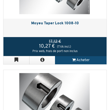
Moyeu Taper Lock 1008-10
17,12 €
10,27 €
(TVA incl.)
Prix web, frais de port non inclus
Acheter