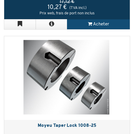
17,12 €
10,27 €
(TVA incl.)
Prix web, frais de port non inclus
Acheter
Moyeu Taper Lock 1008-25