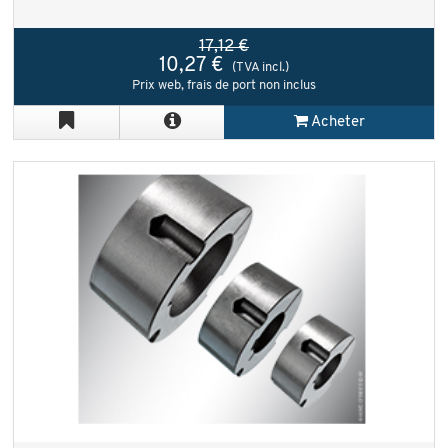
17,12 €
10,27 €
(TVA incl.)
Prix web, frais de port non inclus
Acheter