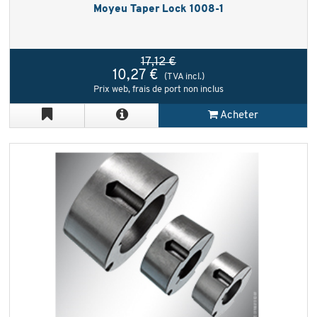
Moyeu Taper Lock 1008-1
17,12 €
10,27 €
(TVA incl.)
Prix web, frais de port non inclus
Acheter