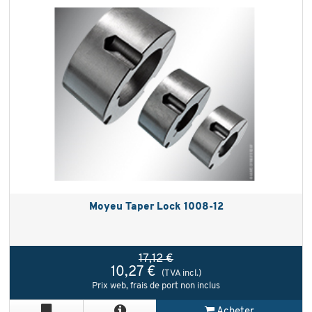
Moyeu Taper Lock 1008-12
17,12 €
10,27 €
(TVA incl.)
Prix web, frais de port non inclus
Acheter