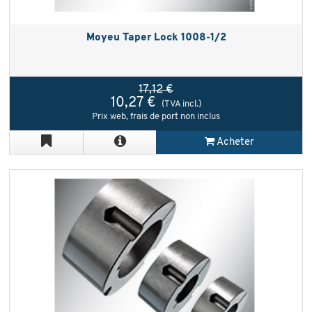
Moyeu Taper Lock 1008-1/2
17,12 €
10,27 €
(TVA incl.)
Prix web, frais de port non inclus
Acheter