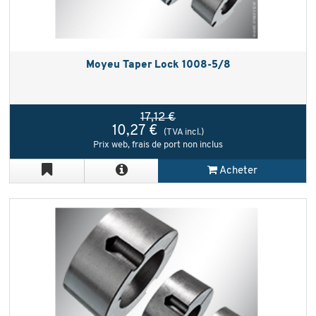
Moyeu Taper Lock 1008-5/8
17,12 €
10,27 €
(TVA incl.)
Prix web, frais de port non inclus
Acheter