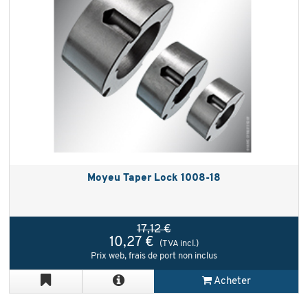
Moyeu Taper Lock 1008-18
17,12 €
10,27 €
(TVA incl.)
Prix web, frais de port non inclus
Acheter