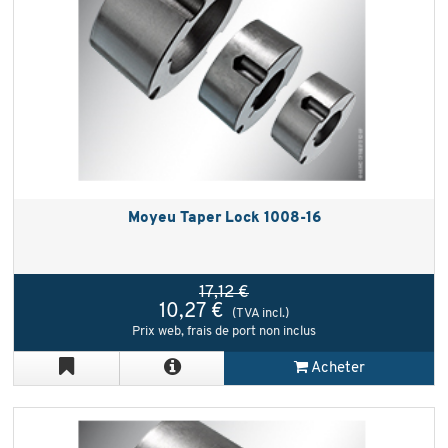
Moyeu Taper Lock 1008-16
17,12 €
10,27 €
(TVA incl.)
Prix web, frais de port non inclus
Acheter