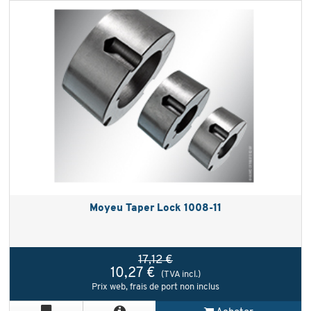
Moyeu Taper Lock 1008-11
17,12 €
10,27 €
(TVA incl.)
Prix web, frais de port non inclus