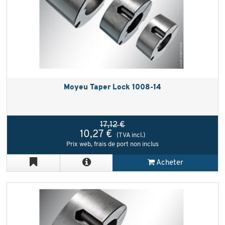
Moyeu Taper Lock 1008-14
17,12 €
10,27 €
(TVA incl.)
Prix web, frais de port non inclus
Acheter