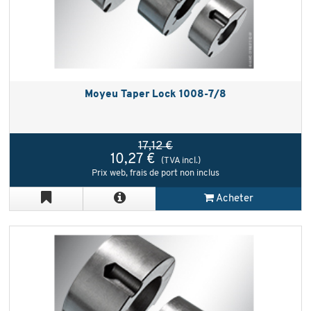
Moyeu Taper Lock 1008-7/8
17,12 €
10,27 €
(TVA incl.)
Prix web, frais de port non inclus
Acheter