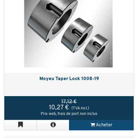
Moyeu Taper Lock 1008-19
17,12 €
10,27 €
(TVA incl.)
Prix web, frais de port non inclus
Acheter