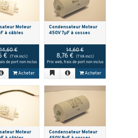
sateur Moteur
Condensateur Moteur
F à câbles
450V 7µF à cosses
14,60 €
14,60 €
6 €
8,76 €
(TVA incl.)
(TVA incl.)
rais de port non inclus
Prix web, frais de port non inclus
Acheter
Acheter
sateur Moteur
Condensateur Moteur