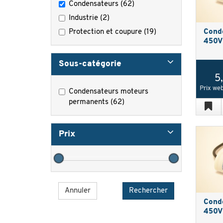
Condensateurs (62)
Industrie (2)
Protection et coupure (19)
Cond
450V 
Sous-catégorie
5
Prix web
Condensateurs moteurs
permanents (62)
Prix
Annuler
Cond
450V 