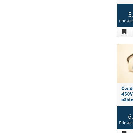
5
Prix web
Cond
450V 
câbl
6
Prix web