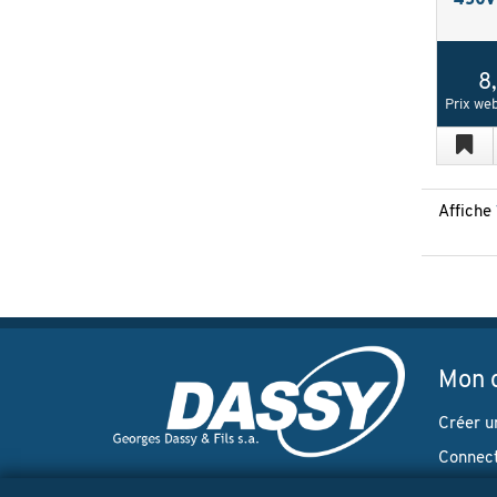
450V 
8
Prix web
Affiche
Mon 
Créer u
Connec