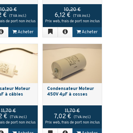
10,20 €
10,20 €
2 €
6,12 €
(TVA incl.)
(TVA incl.)
rais de port non inclus
Prix web, frais de port non inclus
Acheter
Acheter
sateur Moteur
Condensateur Moteur
F à câbles
450V 4µF à cosses
11,70 €
11,70 €
2 €
7,02 €
(TVA incl.)
(TVA incl.)
rais de port non inclus
Prix web, frais de port non inclus