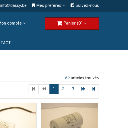
info@dassy.be
Mes préférés
Suivez-nous
Mon compte
Panier (0)
TACT
62
articles trouvés
1
2
3