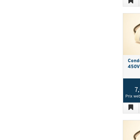
Cond
450V 
7
Prix web