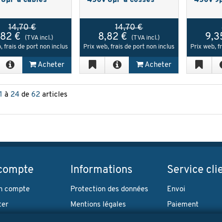
8µF à câbles
450V 8µF à cosses
450V 9µ
14,70 €
14,70 €
,82 €
8,82 €
9,3
(TVA incl.)
(TVA incl.)
, frais de port non inclus
Prix web, frais de port non inclus
Prix web, f
Acheter
Acheter
1
à
24
de
62
articles
compte
Informations
Service cli
n compte
Protection des données
Envoi
ter
Mentions légales
Paiement
Conditions générales