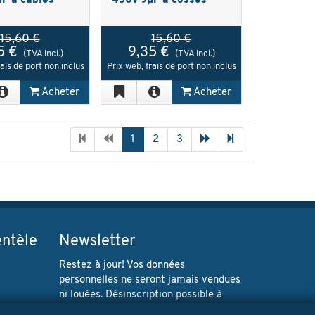
F à câbles
450V 9µF à cosses
15,60 €
15,60 €
5 €
9,35 €
(TVA incl.)
(TVA incl.)
rais de port non inclus
Prix web, frais de port non inclus
Acheter
Acheter
1
2
3
entèle
Newsletter
Restez à jour! Vos données
personnelles ne seront jamais vendues
ni louées. Désinscription possible à
tout moment.