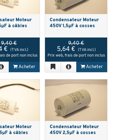
sateur Moteur
Condensateur Moteur
5µF à câbles
450V 1,5µF à cosses
9,40 €
9,40 €
4 €
5,64 €
(TVA incl.)
(TVA incl.)
rais de port non inclus
Prix web, frais de port non inclus
Acheter
Acheter
sateur Moteur
Condensateur Moteur
5µF à câbles
450V 2,5µF à cosses