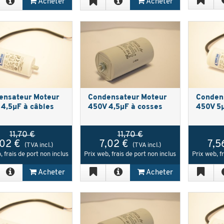
Acheter
Acheter
ensateur Moteur
Condensateur Moteur
Conden
4,5µF à câbles
450V 4,5µF à cosses
450V 5µ
11,70 €
11,70 €
,02 €
7,02 €
7,5
(TVA incl.)
(TVA incl.)
, frais de port non inclus
Prix web, frais de port non inclus
Prix web, f
Acheter
Acheter