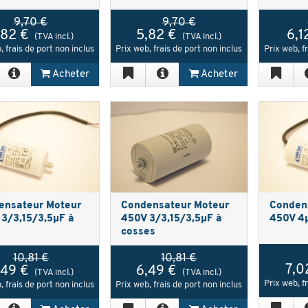
9,70 €
9,70 €
,82 €
5,82 €
6,1
(TVA incl.)
(TVA incl.)
, frais de port non inclus
Prix web, frais de port non inclus
Prix web, f
Acheter
Acheter
ensateur Moteur
Condensateur Moteur
Conden
3/3,15/3,5µF à
450V 3/3,15/3,5µF à
450V 4µ
e
cosses
10,81 €
10,81 €
7,0
,49 €
6,49 €
(TVA incl.)
(TVA incl.)
Prix web, f
, frais de port non inclus
Prix web, frais de port non inclus