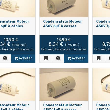
ensateur Moteur
Condensateur Moteur
Conden
6µF à câbles
450V 6µF à cosses
450V 7µ
13,90 €
13,90 €
,34 €
8,34 €
8,7
(TVA incl.)
(TVA incl.)
, frais de port non inclus
Prix web, frais de port non inclus
Prix web, f
Acheter
Acheter
ensateur Moteur
Condensateur Moteur
Conden