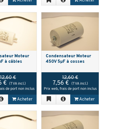
Acheter
Acheter
sateur Moteur
Condensateur Moteur
F à câbles
450V 5µF à cosses
12,60 €
12,60 €
6 €
7,56 €
(TVA incl.)
(TVA incl.)
rais de port non inclus
Prix web, frais de port non inclus
Acheter
Acheter