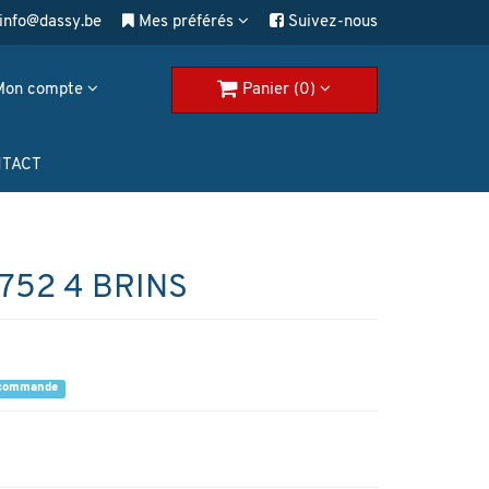
info@dassy.be
Mes préférés
Suivez-nous
Mon compte
Panier (0)
TACT
752 4 BRINS
a commande