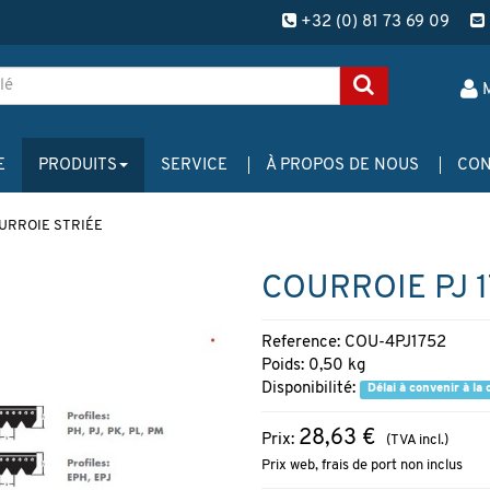
+32 (0) 81 73 69 09
E
PRODUITS
SERVICE
À PROPOS DE NOUS
CON
URROIE STRIÉE
COURROIE PJ 1
Reference: COU-4PJ1752
Poids: 0,50 kg
Disponibilité:
Délai à convenir à l
28,63 €
Prix:
(TVA incl.)
Prix web, frais de port non inclus