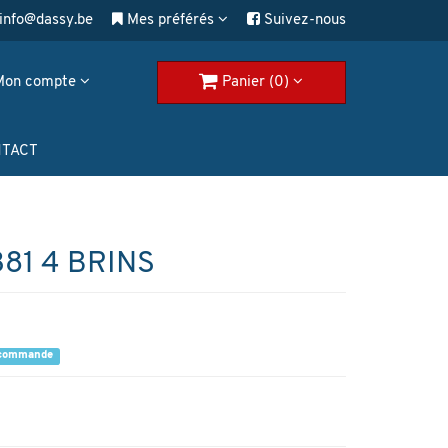
info@dassy.be
Mes préférés
Suivez-nous
Mon compte
Panier (0)
TACT
81 4 BRINS
a commande