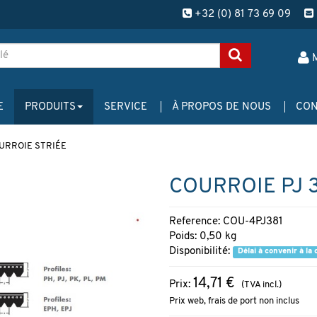
+32 (0) 81 73 69 09
E
PRODUITS
SERVICE
À PROPOS DE NOUS
CON
URROIE STRIÉE
COURROIE PJ 3
Reference: COU-4PJ381
Poids: 0,50 kg
Disponibilité:
Délai à convenir à l
14,71 €
Prix:
(TVA incl.)
Prix web, frais de port non inclus