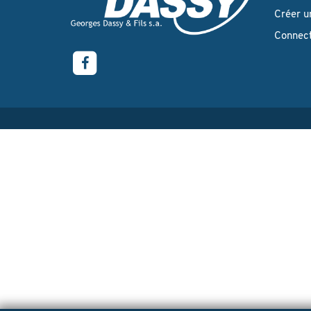
Créer u
Connec