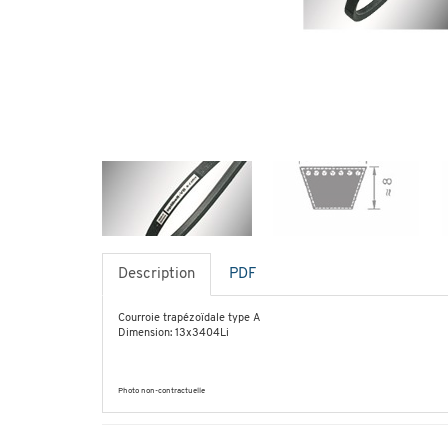
Description
PDF
Courroie trapézoïdale type A
Dimension: 13x3404Li
Photo non-contractuelle