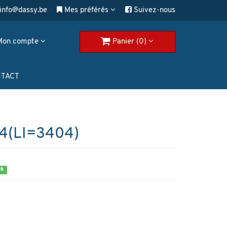
info@dassy.be
Mes préférés
Suivez-nous
Mon compte
Panier (0)
TACT
4(LI=3404)
ck