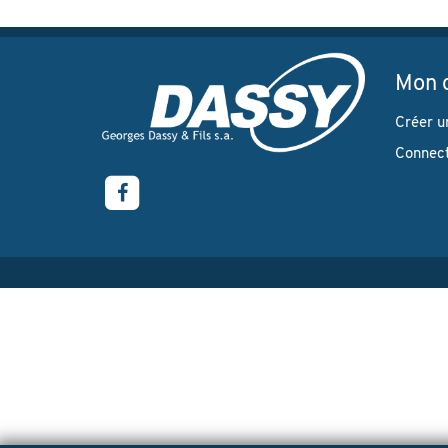
Mon 
Créer u
Connec