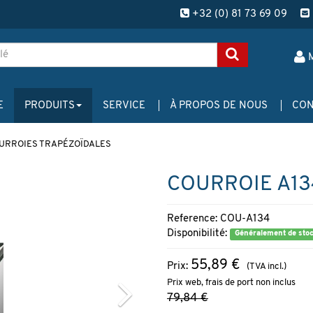
+32 (0) 81 73 69 09
E
PRODUITS
SERVICE
À PROPOS DE NOUS
CON
URROIES TRAPÉZOÏDALES
COURROIE A13
Reference: COU-A134
Disponibilité:
Généralement de sto
55,89 €
Prix:
(TVA incl.)
Prix web, frais de port non inclus
79,84 €