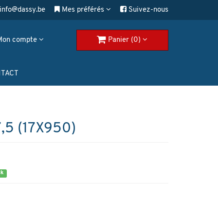
info@dassy.be
Mes préférés
Suivez-nous
Mon compte
Panier (0)
TACT
5 (17X950)
ck