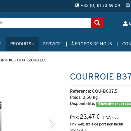
+32 (0) 81 73 69 09
E
PRODUITS
SERVICE
À PROPOS DE NOUS
CON
URROIES TRAPÉZOÏDALES
COURROIE B37,
Reference: COU-B037,5
Poids: 0,50 kg
Disponibilité:
Généralement de sto
23,47 €
Prix:
(TVA incl.)
Prix web, frais de port non inclus
33,53 €