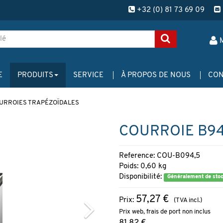
+32 (0) 81 73 69 09
E
PRODUITS
SERVICE
À PROPOS DE NOUS
CON
URROIES TRAPÉZOÏDALES
COURROIE B94
Reference: COU-B094,5
Poids: 0,60 kg
Disponibilité:
Généralement de sto
57,27 €
Prix:
(TVA incl.)
Prix web, frais de port non inclus
81,82 €