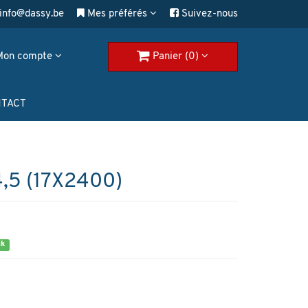
info@dassy.be
Mes préférés
Suivez-nous
Mon compte
Panier (0)
TACT
,5 (17X2400)
ck