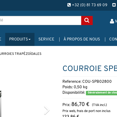
+32 (0) 81 73 69 09
E
PRODUITS
SERVICE
À PROPOS DE NOUS
CON
URROIES TRAPÉZOÏDALES
COURROIE SP
Reference: COU-SPB02800
Poids: 0,50 kg
Disponibilité:
Généralement de sto
86,70 €
Prix:
(TVA incl.)
Prix web, frais de port non inclus
123,86 €