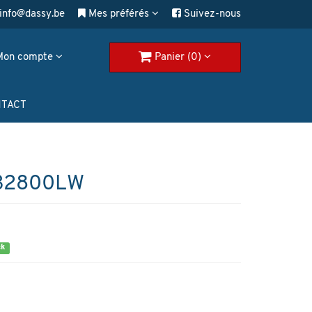
info@dassy.be
Mes préférés
Suivez-nous
Mon compte
Panier (0)
TACT
B2800LW
ck