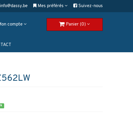
info@dassy.be
Mes préférés
Suivez-nous
Mon compte
Panier (0)
TACT
Z562LW
ck