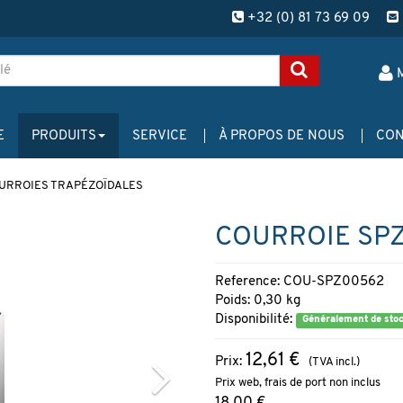
+32 (0) 81 73 69 09
E
PRODUITS
SERVICE
À PROPOS DE NOUS
CON
URROIES TRAPÉZOÏDALES
COURROIE SP
Reference: COU-SPZ00562
Poids: 0,30 kg
Disponibilité:
Généralement de sto
12,61 €
Prix:
(TVA incl.)
Prix web, frais de port non inclus
18,00 €