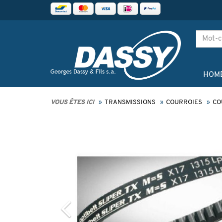
HOM
VOUS ÊTES ICI
TRANSMISSIONS
COURROIES
CO