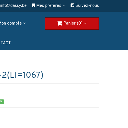
info@dassy.be
Mes préférés
Suivez-nous
Mon compte
Panier (0)
TACT
2(LI=1067)
ck