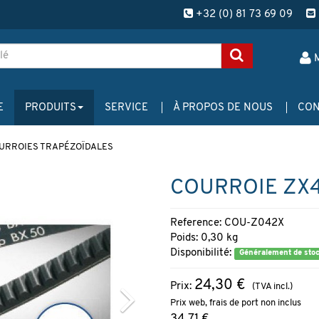
+32 (0) 81 73 69 09
E
PRODUITS
SERVICE
À PROPOS DE NOUS
CON
URROIES TRAPÉZOÏDALES
COURROIE ZX4
Reference: COU-Z042X
Poids: 0,30 kg
Disponibilité:
Généralement de sto
24,30 €
Prix:
(TVA incl.)
Prix web, frais de port non inclus
34,71 €