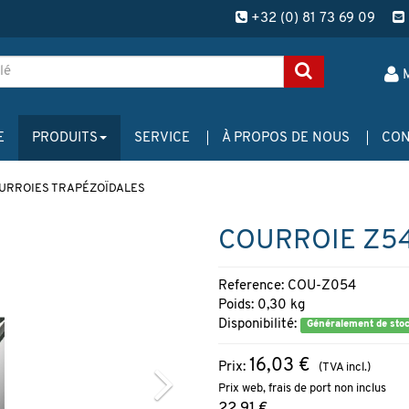
+32 (0) 81 73 69 09
E
PRODUITS
SERVICE
À PROPOS DE NOUS
CON
URROIES TRAPÉZOÏDALES
COURROIE Z54 
Reference: COU-Z054
Poids: 0,30 kg
Disponibilité:
Généralement de sto
16,03 €
Prix:
(TVA incl.)
Prix web, frais de port non inclus
22,91 €