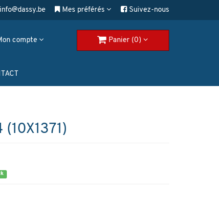
info@dassy.be
Mes préférés
Suivez-nous
Mon compte
Panier (0)
TACT
(10X1371)
ck