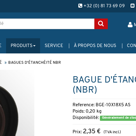
+32 (0) 81 73 69 09
E
PRODUITS
SERVICE
À PROPOS DE NOUS
CON
É
BAGUES D'ÉTANCHÉITÉ NBR
BAGUE D'ÉTANC
(NBR)
Reference: BGE-10X18X5 AS
Poids: 0,20 kg
Disponibilité:
Généralement de sto
2,35 €
Prix:
(TVA incl.)