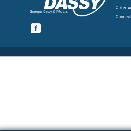
Créer u
Connec